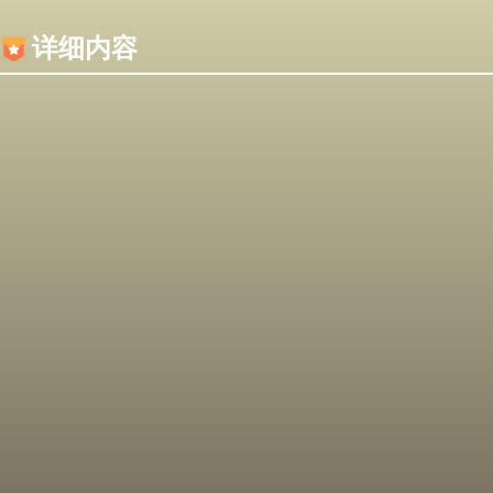
内容加载失败，可能是你的浏览器屏蔽了JS脚本！
详细内容