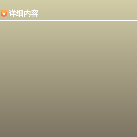
内容加载失败，可能是你的浏览器屏蔽了JS脚本！
详细内容