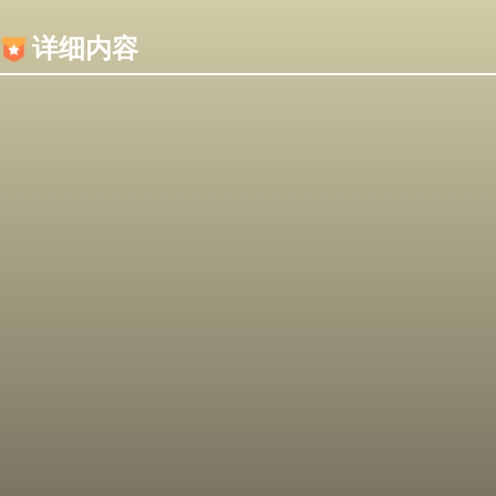
内容加载失败，可能是你的浏览器屏蔽了JS脚本！
详细内容