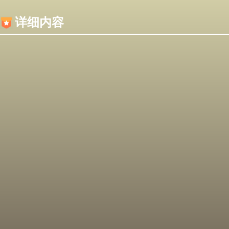
内容加载失败，可能是你的浏览器屏蔽了JS脚本！
详细内容