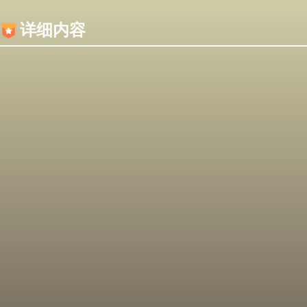
内容加载失败，可能是你的浏览器屏蔽了JS脚本！
详细内容