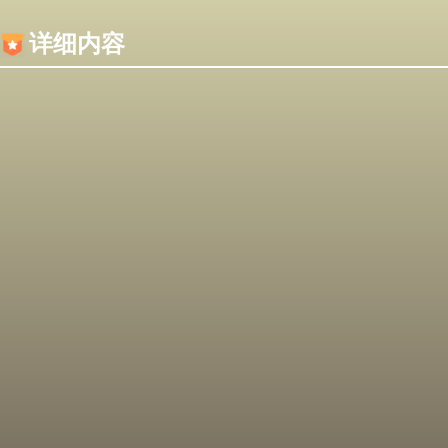
内容加载失败，可能是你的浏览器屏蔽了JS脚本！
详细内容