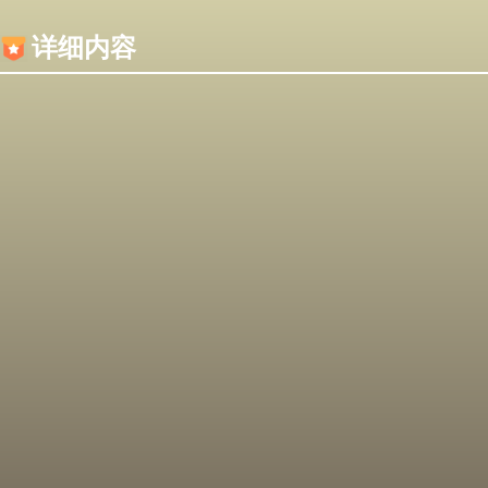
内容加载失败，可能是你的浏览器屏蔽了JS脚本！
详细内容