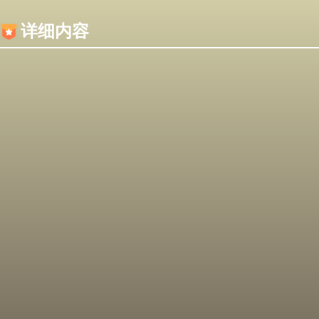
内容加载失败，可能是你的浏览器屏蔽了JS脚本！
详细内容