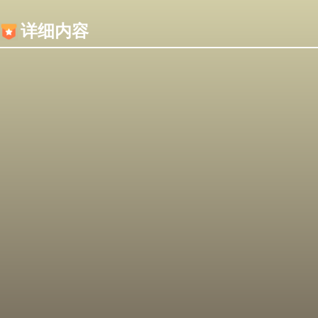
内容加载失败，可能是你的浏览器屏蔽了JS脚本！
详细内容