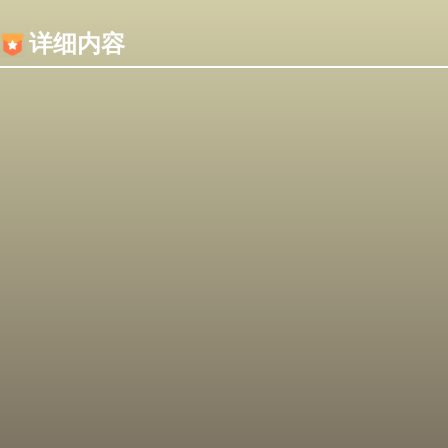
内容加载失败，可能是你的浏览器屏蔽了JS脚本！
详细内容