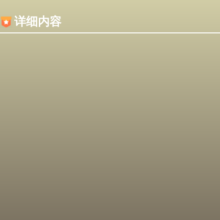
内容加载失败，可能是你的浏览器屏蔽了JS脚本！
详细内容