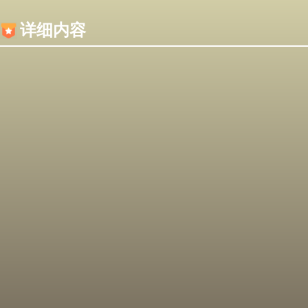
内容加载失败，可能是你的浏览器屏蔽了JS脚本！
详细内容