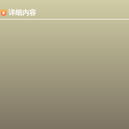
内容加载失败，可能是你的浏览器屏蔽了JS脚本！
详细内容