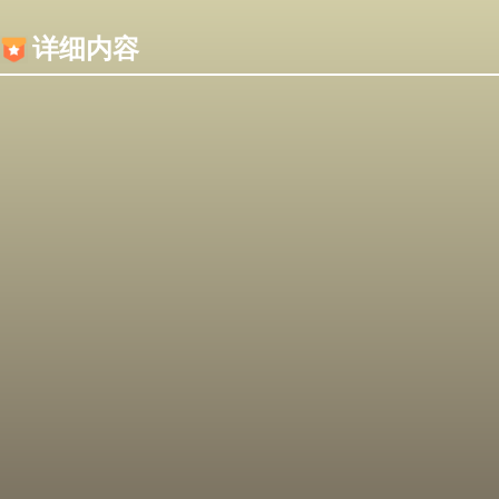
内容加载失败，可能是你的浏览器屏蔽了JS脚本！
详细内容