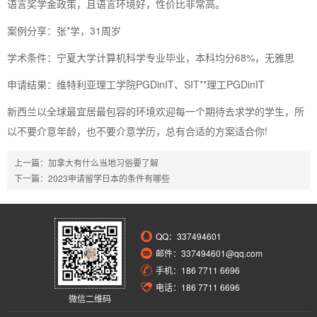
语言奖学金政策，且语言环境好，性价比非常高。
案例分享：张*学，31周岁
学术条件：宁夏大学计算机科学专业毕业，本科均分68%，无雅思
申请结果：维特利亚理工学院PGDinIT、SIT**理工PGDinIT
新西兰以全球最宜居最包容的环境欢迎每一个期待去求学的学生，所
以不要介意年龄，也不要介意学历，总有合适的方案适合你!
上一篇：
加拿大有什么当地习俗要了解
下一篇：
2023申请留学日本的条件有哪些
QQ：
337494601
邮件：337494601@qq.com
手机：186 7711 6696
电话：186 7711 6696
微信二维码