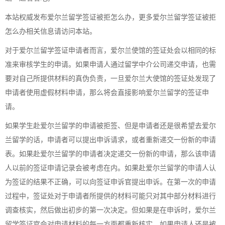
本站权威发布爱尔兰留学签证被拒怎么办，更多爱尔兰留学签证被拒
怎么办相关信息请访问本站。
对于爱尔兰留学签证申请者而言，爱尔兰使馆的签证处会以相同的标
准来审核学生的申请。如果申请人通过留学中介公司递交申请，也需
要对自己所提供材料的真伪负责，一旦爱尔兰大使馆的签证处发现了
申请者使用虚假材料申请，那么将会直接影响爱尔兰留学的签证申
请。
如果学生赴爱尔兰留学的申请被拒签、但是申请者还是很希望去爱尔
兰留学的话，申请者可以提出申诉请求，或者重新递交一份新的申请
表。如果赴爱尔兰留学的申请者决定递交一份新的申请，那么该申请
人以前的签证申请记录会被考虑在内。如果赴爱尔兰留学的申请人认
为签证的结果不正确，可以向签证申诉官提出申诉。在第一次的申请
过程中，签证处对于申请者所提供的材料可能只对其中部分材料进行
调查核实，然后做出初步的第一次决定。但如果是在申诉时，爱尔兰
留学签证官会对申请材料的每一方面都重新核实。如果申请人还是被